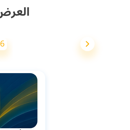
العرض
6