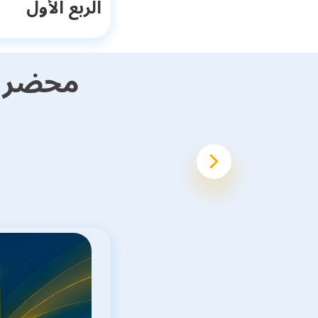
الربع الأول
محضر م