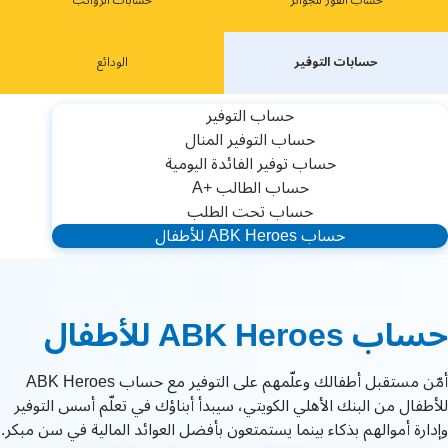
حساب الفوز للجوائز
حسابات الرواتب
حسابات ﺍﻟﺘﻮﻓﻴﺮ
ﺍﻟﻮﺩﺍﺋﻊ
حساب التوفير
ﺣﺴﺎﺏ ﺍﻟﺘﻮﻓﻴﺮ ﺍﻟﻤﻨﺎﻝ
ﺣﺴﺎﺏ ﺗﻮﻓﻴﺮ ﺍﻟﻔﺎﺋﺪﺓ ﺍﻟﻴﻮﻣﻴﺔ
ﺣﺴﺎﺏ ﺍﻟﻄﺎﻟﺐ +A
ﺣﺴﺎﺏ ﺗﺤﺖ ﺍﻟﻄﻠﺐ
حساب ABK Heroes للأطفال
حساب ABK Heroes للأطفال
أمّن مستقبل أطفالك وعلّمهم على التوفير مع حساب ABK Heroes
للأطفال من البنك الأهلي الكويتي، سيبدأ أبناؤك في تعلّم أسس التوفير
وإدارة أموالهم بذكاء بينما يستمتعون بأفضل العوائد المالية في سن مبكر.