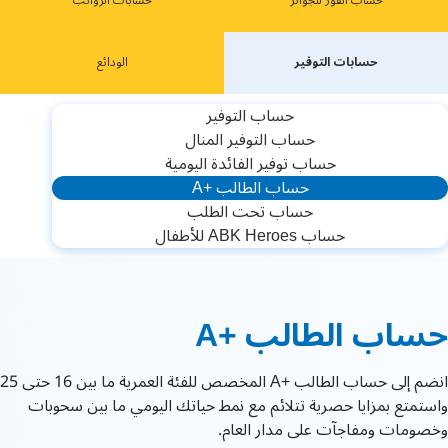
حساب الفوز للجوائز
حسابات الرواتب
حسابات ﺍﻟﺘﻮﻓﻴﺮ
ﺍﻟﻮﺩﺍﺋﻊ
حساب التوفير
ﺣﺴﺎﺏ ﺍﻟﺘﻮﻓﻴﺮ ﺍﻟﻤﻨﺎﻝ
ﺣﺴﺎﺏ ﺗﻮﻓﻴﺮ ﺍﻟﻔﺎﺋﺪﺓ ﺍﻟﻴﻮﻣﻴﺔ
ﺣﺴﺎﺏ ﺍﻟﻄﺎﻟﺐ +A
ﺣﺴﺎﺏ ﺗﺤﺖ ﺍﻟﻄﻠﺐ
حساب ABK Heroes للأطفال
A+ ﺣﺴﺎﺏ ﺍﻟﻄﺎﻟﺐ
انضم إلى حساب الطالب +A المخصص للفئة العمرية ما بين 16 حتى 25
واستمتع بمزايا حصرية تتلائم مع نمط حياتك اليومي ما بين سحوبات
وخصومات ومفاجآت على مدار العام.