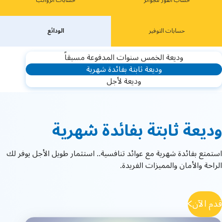
حساب الفوز للجوائز
حسابات الرواتب
حسابات ﺍﻟﺘﻮﻓﻴﺮ
ﺍﻟﻮﺩﺍﺋﻊ
وديعة الخمس سنوات المدفوعة مسبقاً
وديعة ثابتة بفائدة شهرية
وديعة لأجل
وديعة ثابتة بفائدة شهرية
استمتع بفائدة شهرية مع عوائد تنافسية.. استثمار طويل الأجل يوفر لك
الراحة والأمان والمميزات الفريدة.
قدم الآن