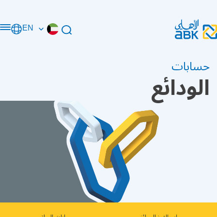
EN
حسابات
الودائع