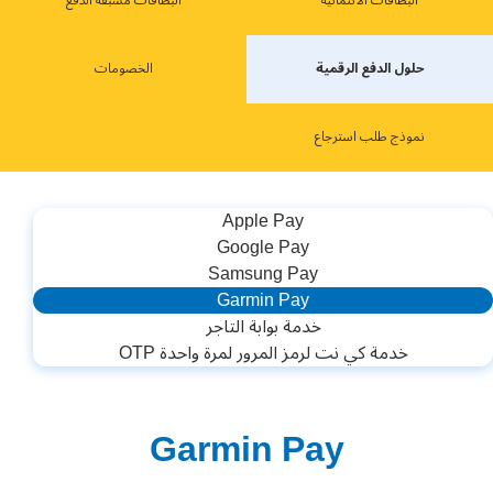
ﺍﻟﺒﻄﺎﻗﺎﺕ ﺍﻻﺋﺘﻤﺎﻧﻴﺔ
ﺍﻟﺒﻄﺎﻗﺎﺕ ﻣﺴﺒﻘﺔ ﺍﻟﺪﻓﻊ
حلول الدفع الرقمية
الخصومات
نموذج طلب استرجاع
Apple Pay
Google Pay
Samsung Pay
Garmin Pay
خدمة بوابة التاجر
خدمة كي نت لرمز المرور لمرة واحدة OTP
Garmin Pay