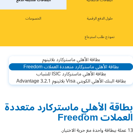
ﺍﻟﺒﻄﺎﻗﺎﺕ ﺍﻻﺋﺘﻤﺎﻧﻴﺔ
ﺍﻟﺒﻄﺎﻗﺎﺕ ﻣﺴﺒﻘﺔ ﺍﻟﺪﻓﻊ
حلول الدفع الرقمية
الخصومات
نموذج طلب استرجاع
ﺑﻄﺎﻗﺔ الأهلي ﻣﺎﺳﺘﺮﻛﺎﺭﺩ ﺑﻼﺗﻴﻨﻮﻡ
بطاقة الأهلي ماستركارد متعددة العملات Freedom
بطاقة الأهلي ماستركارد ISIC للشباب
بطاقة البنك الأهلي الكويتي Visa بلاتينوم Advantage 3.2.1
بطاقة الأهلي ماستركارد متعددة
العملات Freedom
13 عملة ببطاقة واحدة مع حرية الاختيار.