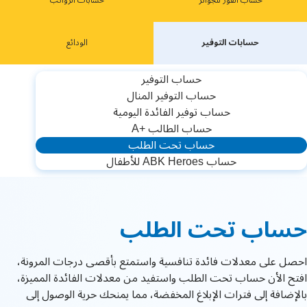
حساب الفوز للجوائز
حسابات الرواتب
حسابات ﺍﻟﺘﻮﻓﻴﺮ
ﺍﻟﻮﺩﺍﺋﻊ
حساب التوفير
ﺣﺴﺎﺏ ﺍﻟﺘﻮﻓﻴﺮ ﺍﻟﻤﻨﺎﻝ
ﺣﺴﺎﺏ ﺗﻮﻓﻴﺮ ﺍﻟﻔﺎﺋﺪﺓ ﺍﻟﻴﻮﻣﻴﺔ
ﺣﺴﺎﺏ ﺍﻟﻄﺎﻟﺐ +A
ﺣﺴﺎﺏ ﺗﺤﺖ ﺍﻟﻄﻠﺐ
حساب ABK Heroes للأطفال
حساب تحت الطلب
احصل على معدلات فائدة تنافسية واستمتع بأقصى درجات المرونة،
افتح الأن حساب تحت الطلب واستفيد من معدلات الفائدة المميزة،
بالإضافة إلى فترات الإبلاغ المخفضة، مما يمنحك حرية الوصول إلى