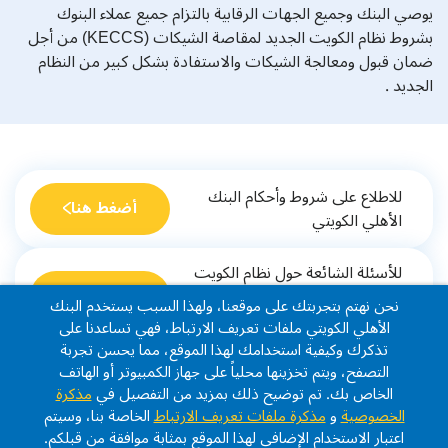
يوصي البنك وجميع الجهات الرقابية بالتزام جميع عملاء البنوك
بشروط نظام الكويت الجديد لمقاصة الشيكات
(KECCS)
من أجل
ضمان قبول ومعالجة الشيكات والاستفادة بشكل كبير من النظام
الجديد
.
للاطلاع على شروط وأحكام البنك
أضغط هنا
الأهلي الكويتي
للأسئلة الشائعة حول نظام الكويت
للمقاصة الإلكترونية للشيكات
أضغط هنا
نحن نهتم بتجربتك على موقعنا، ولهذا السبب يستخدم البنك
KECCS
الأهلي الكويتي ملفات تعريف الارتباط، فهي تساعدنا على
تذكرك وكيفية استخدامك لهذا الموقع، مما يحسن تجربة
التصفح، ويتم تخزينها محلياً على جهاز الكمبيوتر أو الهاتف
الخاص بك. تم توضيح ذلك بمزيد من التفصيل في
مذكرة
Listen
الخصوصية
و
مذكرة ملفات تعريف الارتباط
الخاصة بنا، وسيتم
اعتبار الاستخدام الإضافي لهذا الموقع بمثابة موافقة من قبلكم.