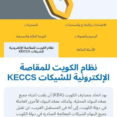
الافصاحات والنماذج والمستندات
ﺍﻟﻤﺸﺘﺮﻳﺎﺕ
ﺍﻟﺮﺳﻮﻡ ﻭﺍﻟﻌﻤﻮﻻﺕ
التوعية ﺍﻟﻤﺎﻟﻴﺔ ﻭﺍﻟﻤﺼﺮﻓﻴﺔ
نظام ﺍﻟﻜﻮﻳﺖ ﻟﻠﻤﻘﺎﺻﺔ ﺍﻹﻟﻜﺘﺮﻭﻧﻴﺔ
الأسئلة الشائعة
ﻟﻠﺸﻴﻜﺎﺕ KECCS
نظام الكويت للمقاصة
الإلكترونية للشيكات KECCS
يود اتحاد مصارف الكويت
(KBA)
أن يلفت انتباه جميع
عملاء البنوك المحلية، وكذلك عملاء البنوك الأخرى العاملة
في دولة الكويت، إلى أنه في المستقبل القريب، لن تقبل
جميع البنوك الشيكات المعالجة الصادرة في دولة الكويت