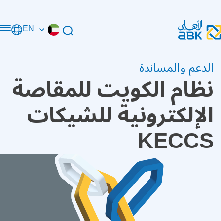
EN
الدعم والمساندة
نظام ﺍﻟﻜﻮﻳﺖ ﻟﻠﻤﻘﺎﺻﺔ
ﺍﻹﻟﻜﺘﺮﻭﻧﻴﺔ ﻟﻠﺸﻴﻜﺎﺕ
KECCS