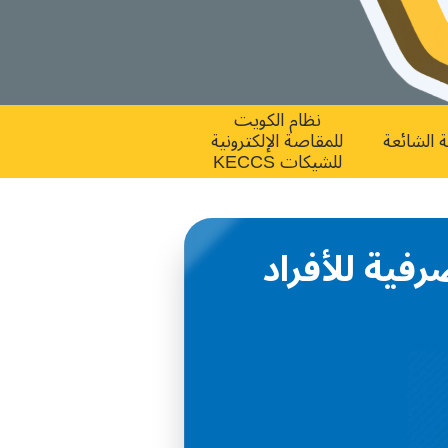
نظام ﺍﻟﻜﻮﻳﺖ
ة الشائعة
ﻟﻠﻤﻘﺎﺻﺔ ﺍﻹﻟﻜﺘﺮﻭﻧﻴﺔ
ﻟﻠﺸﻴﻜﺎﺕ KECCS
فية للأفراد