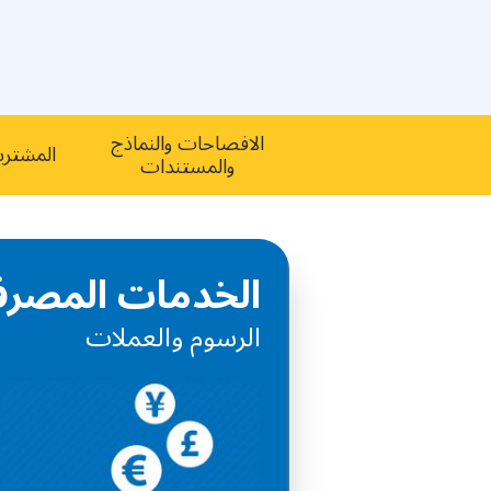
الافصاحات والنماذج
ﺍﻟﻤﺸﺘﺮﻳ
والمستندات
الخدمات المصرف
الرسوم والعملات