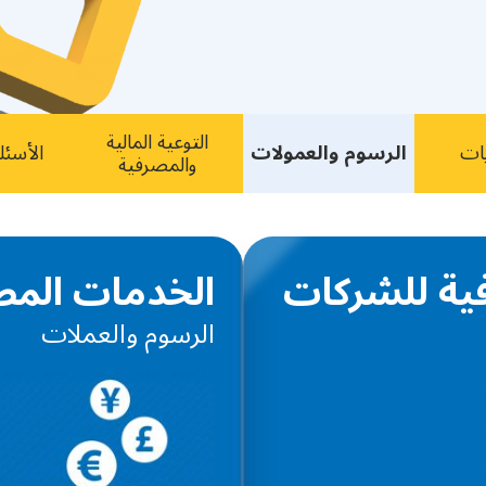
التوعية ﺍﻟﻤﺎﻟﻴﺔ
ﺎﺕ
ﺍﻟﺮﺳﻮﻡ ﻭﺍﻟﻌﻤﻮﻻﺕ
الأسئل
ﻭﺍﻟﻤﺼﺮﻓﻴﺔ
ية للشركات
الخدمات المصر
الرسوم والعملات