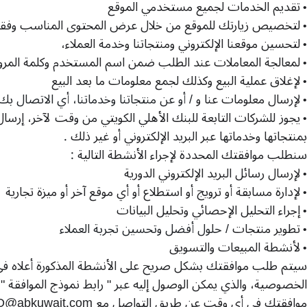
تقديم الخدمات لجميع مستخدمي الموقع
•
لتخصيص زيارتك للموقع من خلال عرض المحتوى المناسب وفقاً ل
•
لتحسين موقعنا الإلكتروني ومنتجاتنا وخدمة العملاء،
•
لمعالجة المعاملات عند الطلب ضمن اسم المستخدم وكلمة المرو
•
لإغلاق عملية البيع وكذلك لجمع معلومات ما بعد البيع
•
لإرسال معلومات عنا و
/
أو عن منتجاتنا وخدماتنا، أي الاتصال بك
•
يجوز للشركات التابعة للبنك الأهلي الكويتي من وقت لآخر، إرسا
•
بمنتجاتها وخدماتها عبر البريد الإلكتروني أو غير ذلك
.
سنطلب موافقتك المحددة لإجراء الأنشطة التالية
:
لإرسال رسائل البريد الإلكتروني الدورية
•
لإدارة مسابقة أو ترويج أو استطلاع أو أي موقع آخر أو ميزة تجارية
•
إجراء التحليل الإحصائي وتحليل البيانات
•
تطوير منتجات
/
حلول أفضل وتحسين تجربة العملاء
•
لأنشطة المبيعات والتسويق
•
سيتم طلب موافقتك بشكل صريح على الأنشطة المذكورة أعلاه في 
الخصوصية، والذي يمكن الوصول إليه
عبر
"
رابط نموذج الموافقة
"
موافقتك في أي وقت عن طريق التواصل مع
@abkuwait.com