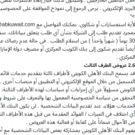
البريد الإلكتروني
.
يرجى الرجوع إلى نموذج الموافقة على الخصوصي
>"
لأية استفسارات أو شكاوى، يمكنك التواصل مع
abkuwait.com
بمجرد تقديم طلب إلى الشركة بشأن أي طلب يتعلق ببياناتك، ستع
30
يوماً
(
شهراً واحداً
)
من استلام الطلب
.
في حالة عدم رضاك ​​ع
أيضاً تقديم شكوى إلى بنك الكويت المركزي أو مصرف دولة الإمارات
المركزي
.
2.6
عروض الطرف الثالث
قد يسمح البنك الأهلي الكويتي لأطراف ثالثة بتقديم خدمات قائم
التسجيل من خلال الموقع الإلكتروني أو التطبيق أو منصات أخرى
.
الكويتي مسؤولاً عن أي إجراءات أو سياسات لهذه الأطراف الثالثة
التحقق من سياسة الخصوصية المعمول بها والتعرف على شروط و
الخدمات هؤلاء، عند تقديم البيانات الشخصية
.
لن يكون البنك الأ
أي اختلاف في الميزات
/
الفوائد المقدمة من قبل هذه الأطراف الث
من الأحوال ضماناً على كفاءة أو فعالية هذه العروض
.
يقوم البنك الأهلي الكويتي بمشاركة بعض البيانات الشخصية مع أط