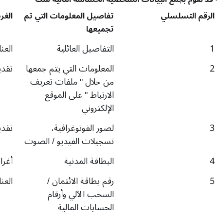
الرقم التسلسلي
تفاصيل المعلومات التي تم
الغر
تجميعها
1
التفاصيل العائلية
العنا
2
المعلومات التي يتم جمعها
تقدي
من خلال
"
ملفات تعريف
الارتباط
"
على الموقع
الإلكتروني
3
لصور الفوتوغرافية،
تقدي
تسجيلات الفيديو
/
الصوت
4
البطاقة المدنية
أغر
5
رقم بطاقة الائتمان
/
العنا
السحب الآلي وأرقام
الحسابات المالية