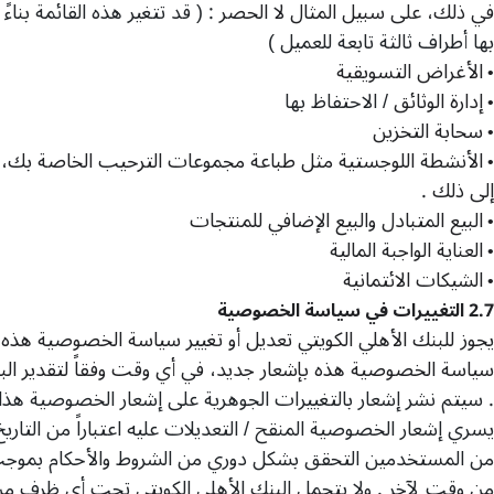
في ذلك، على سبيل المثال لا الحصر
: (
قد تتغير هذه القائمة بناء
بها أطراف ثالثة تابعة للعميل
)
الأغراض التسويقية
•
إدارة الوثائق
/
الاحتفاظ بها
•
سحابة التخزين
•
الأنشطة اللوجستية مثل طباعة مجموعات الترحيب الخاصة بك، 
•
إلى ذلك
.
البيع المتبادل والبيع الإضافي للمنتجات
•
العناية الواجبة المالية
•
الشيكات الائتمانية
•
2.7
التغييرات في سياسة الخصوصية
يجوز للبنك الأهلي الكويتي تعديل أو تغيير سياسة الخصوصية هذه
سياسة الخصوصية هذه بإشعار جديد، في أي وقت وفقاً لتقدير البن
.
سيتم نشر إشعار بالتغييرات الجوهرية على إشعار الخصوصية هذا 
يسري إشعار الخصوصية المنقح
/
التعديلات عليه اعتباراً من التاري
من المستخدمين التحقق بشكل دوري من الشروط والأحكام بموج
من وقت لآخر
.
ولا يتحمل البنك الأهلي الكويتي تحت أي ظرف م