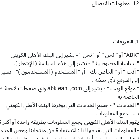
12.
معلومات الاتصال
التعريفات
"ABK"
أو
"
نحن
"
أو
"
نحن
" -
يشير إلى البنك الأهلي الكويتي
"
سياسة الخصوصية
" -
تشير إلى هذه السياسة
(
الإشعار
).
"
أنت
"
أو
"
الخاص بك
"
أو
"
المستخدم
(
المستخدمون
)" -
يشير 
إلى الموقع بأي صفة
.
"
موقع الويب
" -
يشير إلى
abk.eahli.com
وأي صفحات لاحقة ضم
الخاصة به
"
الخدمات
" -
جميع الخدمات التي يوفرها البنك الأهلي الكويتي
ب
.
جمع المعلومات
يقوم البنك الأهلي الكويتي بجمع المعلومات بطريقة واحدة أو أكثر ك
المعلومات التي تقدمها لنا
:
الاستفادة من منتجاتنا وبعض الخدما
•
تتطلب التسجيل من أجل إنشاء حساب
.
وتتضمن معلومات التسجي