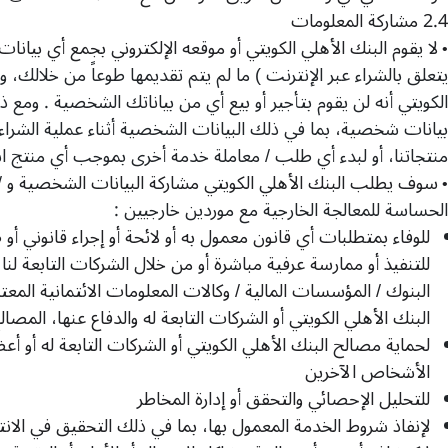
2.4
مشاركة المعلومات
لا يقوم البنك الأهلي الكويتي أو موقعه الإلكتروني بجمع أي بيا
•
يتعلق بالشراء عبر الإنترنت
)
ما لم يتم تقديمها طوعاً من خلالك، وي
الكويتي أنه لن يقوم بتأجير أو بيع أي من بياناتك الشخصية
.
ومع ذ
بيانات شخصية، بما في ذلك البيانات الشخصية أثناء عملية الشراء أ
منتجاتنا، أو لبدء أي طلب
/
معاملة خدمة أخرى بموجب أي منتج ا
سوف يطلب البنك الأهلي الكويتي مشاركة البيانات الشخصية و
/
•
الحساسة للمعالجة الخارجية مع موردين خارجيين
:
للوفاء بمتطلبات أي قانون معمول به أو لائحة أو إجراء قانوني 
للتنفيذ أو ممارسة عرفية مباشرة أو من خلال الشركات التابعة لنا
البنوك
/
المؤسسات المالية
/
وكالات المعلومات الائتمانية المع
البنك الأهلي الكويتي أو الشركات التابعة له والدفاع عنها، المصال
لحماية مصالح البنك الأهلي الكويتي أو الشركات التابعة له أو أع
الأشخاص الآخرين
للتحليل الإحصائي والتحقق أو إدارة المخاطر
لإنفاذ شروط الخدمة المعمول بها، بما في ذلك التحقيق في الانت