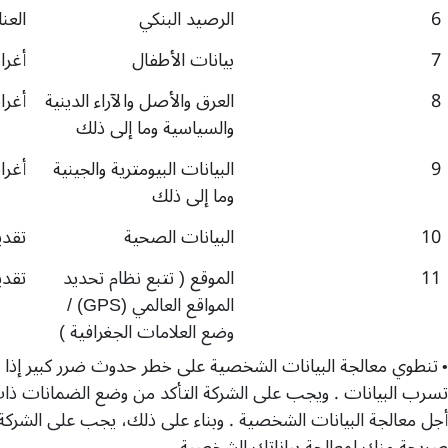
6
الرصيد البنكي
العنا
7
بيانات الأطفال
أغر
8
العرق والأصل والآراء الدينية
أغر
والسياسية وما إلى ذلك
9
البيانات البيومترية والجينية
أغر
وما إلى ذلك
10
البيانات الصحية
تقدي
11
الموقع
(
تتبع نظام تحديد
تقدي
المواقع العالمي
(GPS) /
وضع العلامات الجغرافية
)
تنطوي معالجة البيانات الشخصية على خطر حدوث ضرر كبير إذا تم
•
تسرب البيانات
.
ويجب على الشركة التأكد من وضع الضمانات ذات
أجل معالجة البيانات الشخصية
.
وبناء على ذلك، يجب على الشركة
صريحة منك لمعالجة بياناتك الشخصية
.