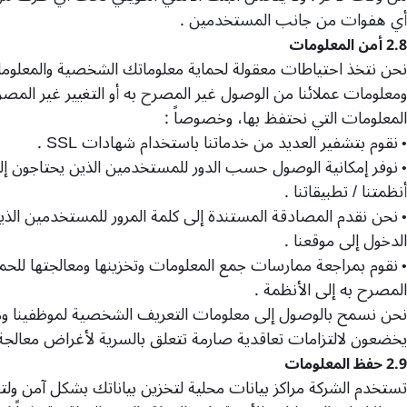
أي هفوات من جانب المستخدمين
.
2.8
أمن المعلومات
نحن نتخذ احتياطات معقولة لحماية معلوماتك الشخصية والمعلوما
ومعلومات عملائنا من الوصول غير المصرح به أو التغيير غير المصر
المعلومات التي نحتفظ بها، وخصوصاً
:
نقوم بتشفير العديد من خدماتنا باستخدام شهادات
SSL
.
•
نوفر إمكانية الوصول حسب الدور للمستخدمين الذين يحتاجون إ
•
أنظمتنا
/
تطبيقاتنا
.
نحن نقدم المصادقة المستندة إلى كلمة المرور للمستخدمين الذ
•
الدخول إلى موقعنا
.
نقوم بمراجعة ممارسات جمع المعلومات وتخزينها ومعالجتها للحم
•
المصرح به إلى الأنظمة
.
نحن نسمح بالوصول إلى معلومات التعريف الشخصية لموظفينا ومقاول
يخضعون لالتزامات تعاقدية صارمة تتعلق بالسرية لأغراض معالجة 
2.9
حفظ المعلومات
تستخدم الشركة مراكز بيانات محلية لتخزين بياناتك بشكل آمن ولت