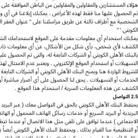
هؤلاء المستشارين والمقاولين والمقاولين من الباطن الموافقة على
تم الحصول عليها منا فقط لهذه الأغراض
.
يمكنك إبلاغنا في أي و
الشخصية مع أطراف ثالثة عن طريق مراسلتنا على
"
عنوان المقر ا
الكويتي
'
"
يمكنك استخدام أي معلومات مقدمة على الموقع لاستخدامك ا
الكشف لأي شخص، بأي شكل من الأشكال، عن أي معلومات ذات 
بالبنك الأهلي الكويتي أو الشركات التابعة له، والتي تم الحصول عليه
التسهيلات أو استخدام الموقع الإلكتروني
.
ويعتبر عدم الامتثال لهذا ا
للشروط الواردة هنا ويمنح البنك الأهلي الكويتي أو الشركات التابعة 
الخدمات أو التسهيلات
.
يحق لنا الحصول على أي أضرار مباشرة أو
الكشف عن هذه المعلومات السرية
/
استخدام هذا الموقع
.
2.5
التواصل
يحتفظ البنك الأهلي الكويتي بالحق في التواصل معك
(
عبر البريد
البريدية أو البريد السريع أو خدمات رسائل الهاتف المحمول أو الها
الاجتماعي
)
عندما توافق على تلقي مثل هذا الاتصال أو عندما تتط
أو التنظيمية منا القيام بذلك
.
ويحتفظ البنك الأهلي الكويتي أيضاً
خلال البائعين الخارجيين
.
وسيكون لديك خيار إلغاء الاشتراك لتلقي