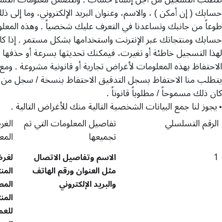
حسابك
(
إن أمكن
)
، والاسم، وعنوان البريد الإلكتروني، وما إلى ذل
طوعاً من جانبك وتساعدنا في التعرف عليك شخصياً
.
وهذه المعلو
حسابك ومنتجاتك عبر الإنترنت واستخدامها بشكل مستمر
.
إذا ك
لهذا التسجيل خاطئة أو تغيرت، فيمكنك تحديثها بسرعة أو حذفها ما
الاحتفاظ بهذه المعلومات لأغراض تجارية أو قانونية مشروعة
.
ومع 
يتطلب منا الاحتفاظ بسجل التدقيق الاحتفاظ بنسخة
/
سجل من هذ
كان ذلك مسموحاً
/
مطلوباً قانوناً
.
يجوز لنا جمع البيانات الشخصية التالية منك للأغراض التالية
.
•
الرقم التسلسلي
تفاصيل المعلومات التي تم
الغ
تجميعها
المع
1
الاسم وتفاصيل الاتصال
لغرض
مثل العنوان ورقم الهاتف
المن
والبريد الإلكتروني
المص
المن
للعم