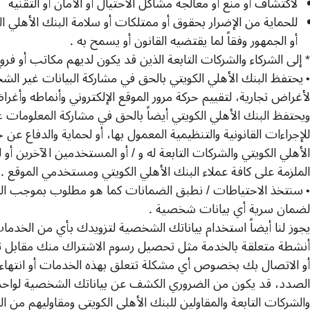
لاكتشاف أو منع أو معالجة مشاكل الاحتيال أو الأمان أو التقنية
للحماية من الإضرار بحقوق أو ممتلكات أو سلامة البنك الأهلي ا
أو الجمهور وفقاً لما يقتضيه القانون أو يسمح به
.
*
إلى الشركاء والشركات التابعة الذين قد يكون لديهم مكاتب أو فرو
يحتفظ البنك الأهلي الكويتي بالحق في مشاركة البيانات غير الش
•
لأغراض تجارية، لتقييم حركة مرور الموقع الإلكتروني وأنماطه وأغ
ويحتفظ البنك الأهلي الكويتي أيضاً بالحق في مشاركة المعلومات 
للإجراءات القانونية والتنظيمية المعمول بها، أو لحماية والدفاع ع
الأهلي الكويتي والشركات التابعة له و
/
أو المستخدمين الآخرين أو ل
الملزمة على كافة عملاء البنك الأهلي الكويتي ومستخدمي الموقع
.
سنتخذ الاحتياطات
/
نطبق الضمانات كما هو مطلوب بموجب القو
•
لضمان سرية أي بيانات شخصية
.
يجوز لنا أيضاً استخدام بياناتك الشخصية لتزويدك بأي من الخدما
أنشطة متعلقة بالخدمة مثل تحصيل رسوم الاشتراك منك مقابل 
أو الاتصال بك بخصوص أي مشكلة تتعلق بهذه الخدمات أو انتهاء
الصدد، قد يكون من الضروري الكشف عن بياناتك الشخصية لواحد 
والشركات التابعة والمقاولين للبنك الأهلي الكويتي ومقاوليهم من