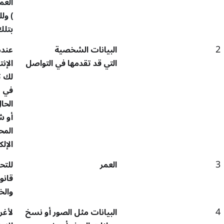
الع
)
ولل
بتلك
2
البيانات الشخصية
عندم
التي قد تقدمها في التواصل
الإن
لك ت
في ت
الحا
أو ش
المح
الإل
3
العمر
للتح
قانو
والخ
4
البيانات مثل الصور أو نسخ
لأغر