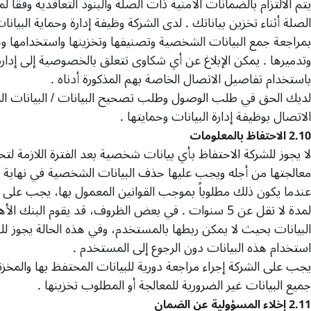
يتم الالتزام بالضمانات الأمنية ذات الصلة والبنود التعاقدية وفقاً ل
الصلة أثناء تخزين بياناتك
.
لدى الشركة وظيفة إدارة وحماية البيانات
بمراجعة جمع البيانات الشخصية وتصنيفها وتخزينها واستخدامها و
وتدميرها
.
يمكن الإبلاغ عن أي شكاوى تتعلق بالخصوصية إلى إدارة 
باستخدام تفاصيل الاتصال الخاصة بهم المذكورة أدناه
.
لديك الحق في طلب الوصول وطلب تصحيح البيانات
/
البيانات 
الاتصال بوظيفة إدارة البيانات وحمايتها
.
2.10
الاحتفاظ بالمعلومات
لا يجوز للشركة الاحتفاظ بأي بيانات شخصية بعد الفترة اللازمة ل
معالجتها من أجله ويجب عليها حذف البيانات الشخصية في نهاية ا
عندما يكون ذلك مطلوباً بموجب القوانين المعمول بها، يجب على ال
لمدة لا تقل عن
5
سنوات
.
في بعض الظروف، قد يقوم البنك الأهل
البيانات بحيث لا يمكن ربطها بالمستخدم، وفي هذه الحالة يجوز للب
استخدام هذه البيانات دون الرجوع إلى المستخدم
.
يجب على الشركة إجراء مراجعة دورية للبيانات المحتفظ بها والمخ
جميع البيانات غير الضرورية للمعالجة أو المطلوب تخزينها
.
2.11
إخلاء المسؤولية عن الضمان