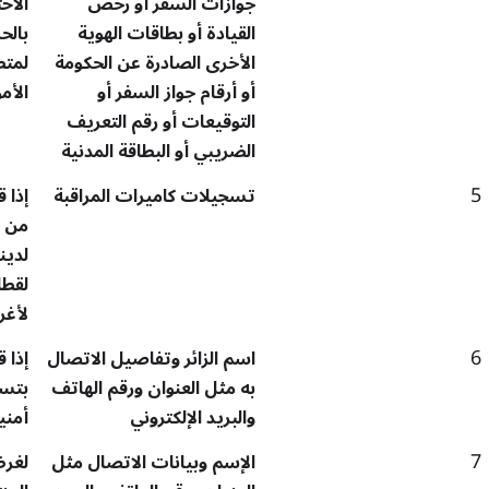
جوازات السفر أو رخص
الاح
القيادة أو بطاقات الهوية
بالح
الأخرى الصادرة عن الحكومة
لمتط
أو أرقام جواز السفر أو
الأم
التوقيعات أو رقم التعريف
الضريبي أو البطاقة المدنية
5
تسجيلات كاميرات المراقبة
إذا 
من أ
لدين
لقطا
لأغر
6
اسم الزائر وتفاصيل الاتصال
إذا 
به مثل العنوان ورقم الهاتف
بتسج
والبريد الإلكتروني
أمني
7
الإسم وبيانات الاتصال مثل
لغرض