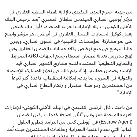
من جهته، صرح المدير التنفيذي بالإنابة لقطاع التنظيم العقاري في
مركز أبوظبي العقاري المهندس سلطان المعمري "يعد ترخيص البنك
الأهلي الكويتي - دولة الإمارات العربية المتحدة، كأول بنك خليجي
يعمل كوكيل لحسابات الضمان العقاري في أبوظبي، هو مؤشر واضح
على نمو مشاركة المؤسسات الإقليمية في السوق العقاري. ويجري
حالياً التوسع في منح ترخيص وكلاء حسابات الضمان العقاري وفق
نهج مدروس بعناية لضمان استيفاء جميع الجهات لكافة الضوابط
والمعايير التنظيمية المعتمدة لدعم مشاريع التطوير العقاري قيد
الإنشاء وضمان حمايتها. إذ يُسهم ذلك في تعزيز المشاركة الإقليمية
والدولية في السوق، بما يدعم إمكانية استقطاب قاعدة أكثر تنوعاً
من المستثمرين ومواصلة استقرار وازدهار القطاع العقاري في
الإمارة."
من ناحيته، قال الرئيس التنفيذي في البنك الأهلي الكويتي- الإمارات
العربية المتحدة
عمر وهبي "تأتي إضافة خدمات وكيل الضمان
(Escrow Agent) في أبوظبي كجزء من التزامنا بتطوير الحلول
المالية التي تخدم التنمية العمرانية وتطلعات المستثمرين حيث تُعد
ركيزة أساسية في حماية حقوق كافة الأطراف المشاركة في