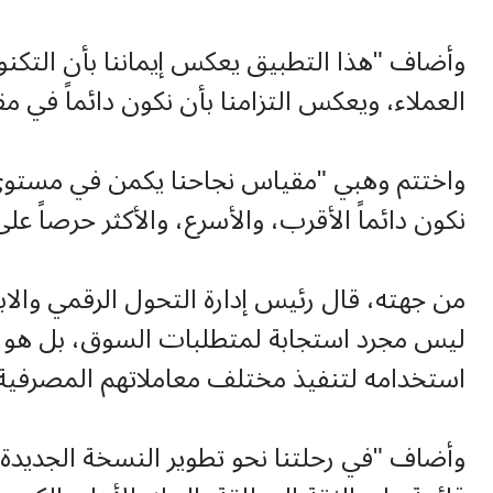
وأضاف "هذا التطبيق يعكس إيماننا بأن التكنول
العملاء، ويعكس التزامنا بأن نكون دائماً في
واختتم وهبي "مقياس نجاحنا يكمن في مستوى ال
نكون دائماً الأقرب، والأسرع، والأكثر حرصاً ع
من جهته، قال رئيس إدارة التحول الرقمي والاب
ليس مجرد استجابة لمتطلبات السوق، بل هو إرسا
استخدامه لتنفيذ مختلف معاملاتهم المصرفية و
وأضاف "في رحلتنا نحو تطوير النسخة الجديدة من