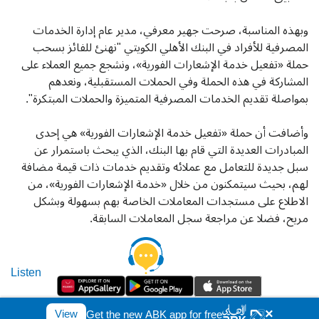
وبهذه المناسبة، صرحت جهير معرفي، مدير عام إدارة الخدمات
المصرفية للأفراد في البنك الأهلي الكويتي "نهنئ للفائز بسحب
حملة «تفعيل خدمة الإشعارات الفورية»، ونشجع جميع العملاء على
المشاركة في هذه الحملة وفي الحملات المستقبلية، ونعدهم
بمواصلة تقديم الخدمات المصرفية المتميزة والحملات المبتكرة".
وأضافت أن حملة «تفعيل خدمة الإشعارات الفورية» هي إحدى
المبادرات العديدة التي قام بها البنك، الذي يبحث باستمرار عن
سبل جديدة للتعامل مع عملائه وتقديم خدمات ذات قيمة مضافة
لهم، بحيث سيتمكنون من خلال «خدمة الإشعارات الفورية»، من
الاطلاع على مستجدات المعاملات الخاصة بهم بسهولة وبشكل
مريح، فضلا عن مراجعة سجل المعاملات السابقة.
Listen
حقوق الطبع والنشر © 2026 .البنك الأهلي الكويتي. كل الحقوق محفوظة
×
View
Get the new ABK app for free